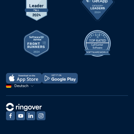
Deutsch
‍
‍
‍
‍